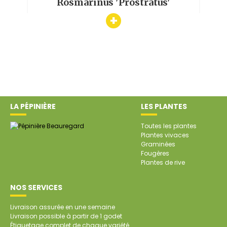
Rosmarinus 'Prostratus'
Mona
+
LA PÉPINIÈRE
LES PLANTES
Toutes les plantes
Plantes vivaces
Graminées
Fougères
Plantes de rive
NOS SERVICES
Livraison assurée en une semaine
Livraison possible à partir de 1 godet
Étiquetage complet de chaque variété