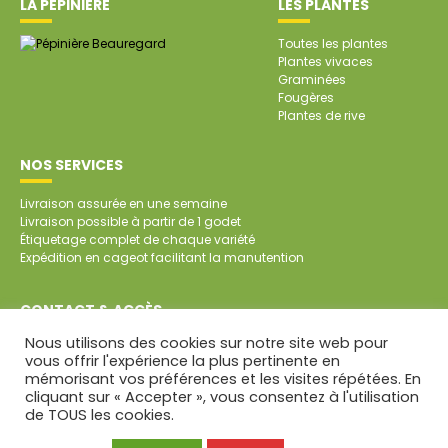
LA PÉPINIÈRE
LES PLANTES
Toutes les plantes
Plantes vivaces
Graminées
Fougères
Plantes de rive
NOS SERVICES
Livraison assurée en une semaine
Livraison possible à partir de 1 godet
Étiquetage complet de chaque variété
Expédition en cageot facilitant la manutention
CONTACT & ACCÈS
Nous utilisons des cookies sur notre site web pour
SARL Pépinière de Beauregard
vous offrir l'expérience la plus pertinente en
Beauregard
mémorisant vos préférences et les visites répétées. En
79700 SAINT-AUBIN DE BAUBIGNÉ
cliquant sur « Accepter », vous consentez à l'utilisation
Tél. : 05 49 81 45 64
de TOUS les cookies.
CONTACT PAR MAIL
Mentions légales