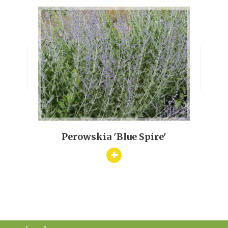
h'
Perowskia 'Blue Spire'
A
+