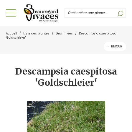
Accueil
/
Liste des plantes
/
Graminées
/
Descampsia caespitosa
'Goldschleier'
<
RETOUR
Descampsia caespitosa
'Goldschleier'