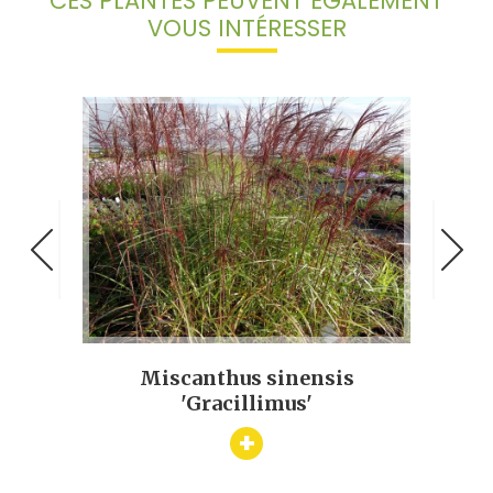
CES PLANTES PEUVENT ÉGALEMENT
VOUS INTÉRESSER
s
Miscanthus sinensis
Car
'Gracillimus'
+