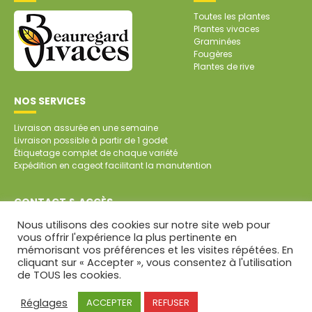
Toutes les plantes
Plantes vivaces
Graminées
Fougères
Plantes de rive
NOS SERVICES
Livraison assurée en une semaine
Livraison possible à partir de 1 godet
Étiquetage complet de chaque variété
Expédition en cageot facilitant la manutention
CONTACT & ACCÈS
Nous utilisons des cookies sur notre site web pour
SARL Pépinière de Beauregard
vous offrir l'expérience la plus pertinente en
Beauregard
mémorisant vos préférences et les visites répétées. En
79700 SAINT-AUBIN DE BAUBIGNÉ
cliquant sur « Accepter », vous consentez à l'utilisation
Tél. : 05 49 81 45 64
de TOUS les cookies.
CONTACT PAR MAIL
Mentions légales
Réglages
ACCEPTER
REFUSER