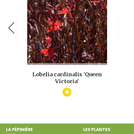
 d'or)
Ment
Lobelia cardinalis 'Queen
Victoria'
+
LA PÉPINIÈRE
LES PLANTES