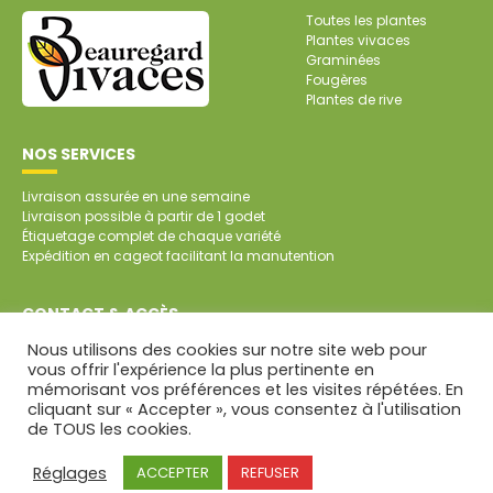
Toutes les plantes
Plantes vivaces
Graminées
Fougères
Plantes de rive
NOS SERVICES
Livraison assurée en une semaine
Livraison possible à partir de 1 godet
Étiquetage complet de chaque variété
Expédition en cageot facilitant la manutention
CONTACT & ACCÈS
Nous utilisons des cookies sur notre site web pour
SARL Pépinière de Beauregard
vous offrir l'expérience la plus pertinente en
Beauregard
mémorisant vos préférences et les visites répétées. En
79700 SAINT-AUBIN DE BAUBIGNÉ
cliquant sur « Accepter », vous consentez à l'utilisation
Tél. : 05 49 81 45 64
de TOUS les cookies.
CONTACT PAR MAIL
Mentions légales
Réglages
ACCEPTER
REFUSER