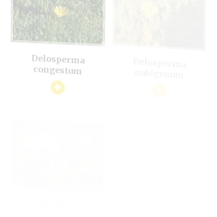
Delosperma
Delosperma
congestum
nubigenum
+
+
Echinacea 'Sunrise'
+
Dianthus
caryophyllus jaune
+