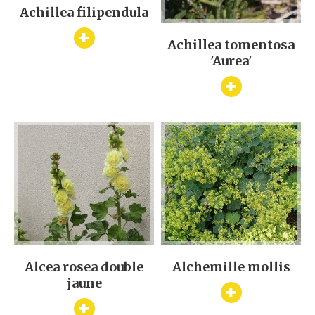
Achillea filipendula
+
Achillea tomentosa
'Aurea'
+
Alcea rosea double
Alchemille mollis
jaune
+
+