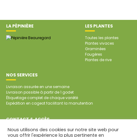
LA PÉPINIÈRE
LES PLANTES
Toutes les plantes
Plantes vivaces
Graminées
Fougères
Plantes de rive
NOS SERVICES
Livraison assurée en une semaine
Livraison possible à partir de 1 godet
Étiquetage complet de chaque variété
Expédition en cageot facilitant la manutention
CONTACT & ACCÈS
Nous utilisons des cookies sur notre site web pour
SARL Pépinière de Beauregard
vous offrir l'expérience la plus pertinente en
Beauregard