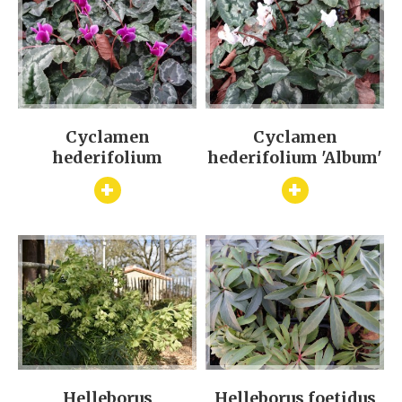
Cyclamen
Cyclamen
hederifolium
hederifolium 'Album'
+
+
Helleborus
Helleborus foetidus