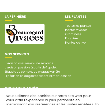
LA PÉPINIÈRE
LES PLANTES
Toutes les plantes
Plantes vivaces
Graminées
Fougères
Plantes de rive
NOS SERVICES
Livraison assurée en une semaine
Livraison possible à partir de 1 godet
Étiquetage complet de chaque variété
Expédition en cageot facilitant la manutention
CONTACT & ACCÈS
Nous utilisons des cookies sur notre site web pour
SARL Pépinière de Beauregard
vous offrir l'expérience la plus pertinente en
Beauregard
mémorisant vos préférences et les visites répétées. En