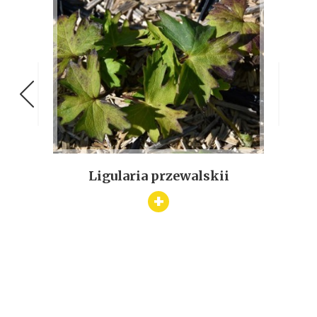
Ligularia przewalskii
Fil
+