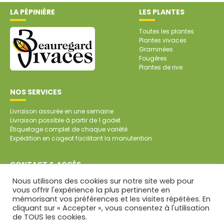
LA PÉPINIÈRE
LES PLANTES
Toutes les plantes
Plantes vivaces
Graminées
Fougères
Plantes de rive
NOS SERVICES
Livraison assurée en une semaine
Livraison possible à partir de 1 godet
Étiquetage complet de chaque variété
Expédition en cageot facilitant la manutention
CONTACT & ACCÈS
Nous utilisons des cookies sur notre site web pour
SARL Pépinière de Beauregard
vous offrir l'expérience la plus pertinente en
Beauregard
mémorisant vos préférences et les visites répétées. En
79700 SAINT-AUBIN DE BAUBIGNÉ
cliquant sur « Accepter », vous consentez à l'utilisation
Tél. : 05 49 81 45 64
de TOUS les cookies.
CONTACT PAR MAIL