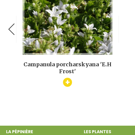
Campanula porcharskyana 'E.H
Foeni
Frost'
+
LA PÉPINIÈRE
LES PLANTES