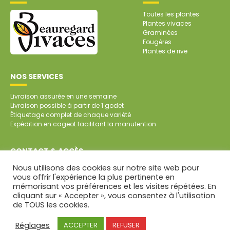
Toutes les plantes
Plantes vivaces
Graminées
Fougères
Plantes de rive
NOS SERVICES
Livraison assurée en une semaine
Livraison possible à partir de 1 godet
Étiquetage complet de chaque variété
Expédition en cageot facilitant la manutention
CONTACT & ACCÈS
Nous utilisons des cookies sur notre site web pour
SARL Pépinière de Beauregard
vous offrir l'expérience la plus pertinente en
Beauregard
mémorisant vos préférences et les visites répétées. En
79700 SAINT-AUBIN DE BAUBIGNÉ
cliquant sur « Accepter », vous consentez à l'utilisation
Tél. : 05 49 81 45 64
de TOUS les cookies.
CONTACT PAR MAIL
Mentions légales
Réglages
ACCEPTER
REFUSER