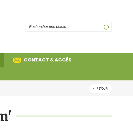
CONTACT & ACCÈS
<
RETOUR
Découvrez plus de 850 végétaux
référencés de A à Z parmi nos
de rive
quatre grandes catégories, que
sont les plantes vivaces, les
m'
graminées, les fougères et les
plantes de rive.