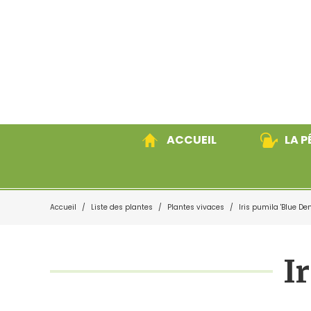
ACCUEIL
LA P
Accueil
/
Liste des plantes
/
Plantes vivaces
/
Iris pumila 'Blue De
Plantes vivaces
Grami
I