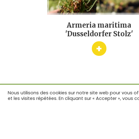
ns 'Rosea'
Armeria maritima
'Dusseldorfer Stolz'
+
LA PÉPINIÈRE
LES PLANT
Nous utilisons des cookies sur notre site web pour vous of
et les visites répétées. En cliquant sur « Accepter », vous c
Toutes les p
Plantes viv
Graminées
Fougères
Plantes de r