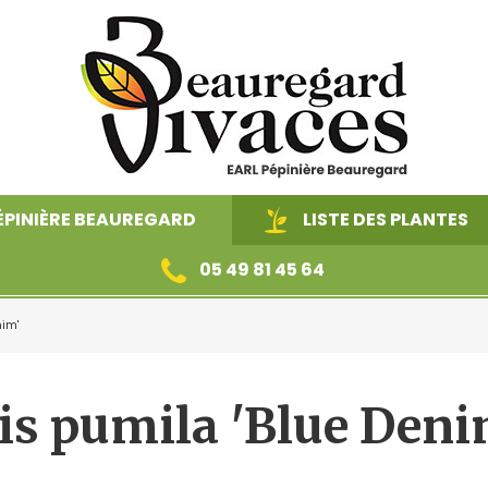
ÉPINIÈRE BEAUREGARD
LISTE DES PLANTES
05 49 81 45 64
nim'
nées
Fougères
Plantes 
ris pumila 'Blue Deni