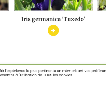
Iris germanica 'Tuxedo'
+
ES
NOS SERVICES
frir l'expérience la plus pertinente en mémorisant vos préfére
onsentez à l'utilisation de TOUS les cookies.
lantes
Livraison assurée en une semaine
aces
Livraison possible à partir de 1 godet
Étiquetage complet de chaque variété
Expédition en cageot facilitant la manute
ive