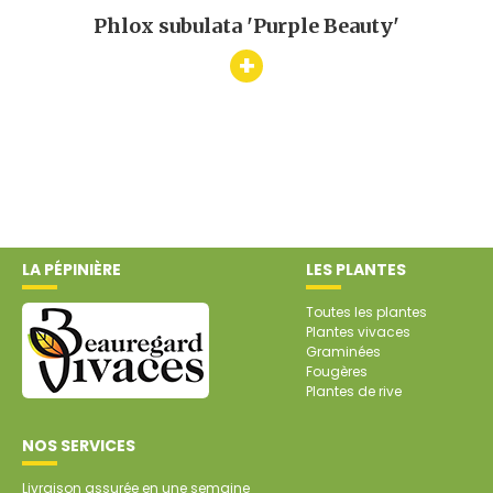
iyou'
Phlox subulata 'Purple Beauty'
Cor
+
LA PÉPINIÈRE
LES PLANTES
Toutes les plantes
Plantes vivaces
Graminées
Fougères
Plantes de rive
NOS SERVICES
Livraison assurée en une semaine