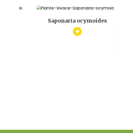
'
Saponaria ocymoides
Euo
+