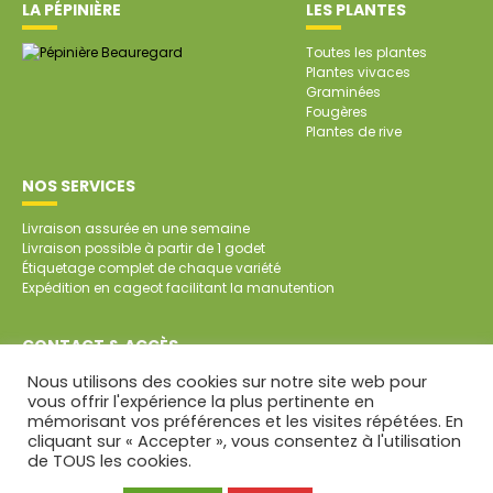
LA PÉPINIÈRE
LES PLANTES
Toutes les plantes
Plantes vivaces
Graminées
Fougères
Plantes de rive
NOS SERVICES
Livraison assurée en une semaine
Livraison possible à partir de 1 godet
Étiquetage complet de chaque variété
Expédition en cageot facilitant la manutention
CONTACT & ACCÈS
Nous utilisons des cookies sur notre site web pour
SARL Pépinière de Beauregard
vous offrir l'expérience la plus pertinente en
Beauregard
mémorisant vos préférences et les visites répétées. En
79700 SAINT-AUBIN DE BAUBIGNÉ
cliquant sur « Accepter », vous consentez à l'utilisation
Tél. : 05 49 81 45 64
de TOUS les cookies.
CONTACT PAR MAIL