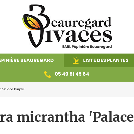
ÉPINIÈRE BEAUREGARD
LISTE DES PLANTES
05 49 81 45 64
'Palace Purple'
nées
Fougères
Plantes 
a micrantha 'Palace