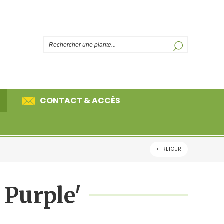
CONTACT & ACCÈS
<
RETOUR
Découvrez plus de 850 végétaux
référencés de A à Z parmi nos
de rive
quatre grandes catégories, que
sont les plantes vivaces, les
 Purple'
graminées, les fougères et les
plantes de rive.