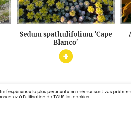
Sedum spathulifolium 'Cape
Blanco'
+
frir l'expérience la plus pertinente en mémorisant vos préfére
ES
NOS SERVICES
onsentez à l'utilisation de TOUS les cookies.
lantes
Livraison assurée en une semaine
aces
Livraison possible à partir de 1 godet
Étiquetage complet de chaque variété
Expédition en cageot facilitant la manute
ive