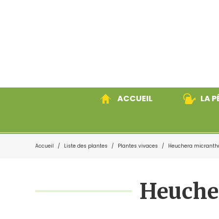
ACCUEIL
LA P
Accueil
/
Liste des plantes
/
Plantes vivaces
/
Heuchera micrantha 
Plantes vivaces
Grami
Heucher