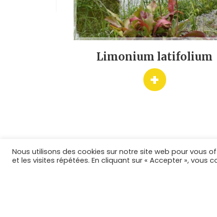
efolium
Limonium latifolium
ete'
+
Nous utilisons des cookies sur notre site web pour vous of
LA PÉPINIÈRE
LES PLANT
et les visites répétées. En cliquant sur « Accepter », vous c
Toutes les p
Plantes viv
Graminées
Fougères
Plantes de r