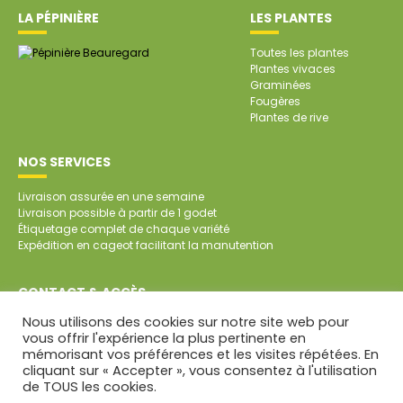
LA PÉPINIÈRE
LES PLANTES
Toutes les plantes
Plantes vivaces
Graminées
Fougères
Plantes de rive
NOS SERVICES
Livraison assurée en une semaine
Livraison possible à partir de 1 godet
Étiquetage complet de chaque variété
Expédition en cageot facilitant la manutention
CONTACT & ACCÈS
Nous utilisons des cookies sur notre site web pour
SARL Pépinière de Beauregard
vous offrir l'expérience la plus pertinente en
Beauregard
mémorisant vos préférences et les visites répétées. En
79700 SAINT-AUBIN DE BAUBIGNÉ
cliquant sur « Accepter », vous consentez à l'utilisation
Tél. : 05 49 81 45 64
de TOUS les cookies.
CONTACT PAR MAIL