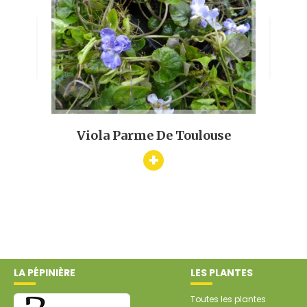
Viola Parme De Toulouse
L
+
ueen'
LA PÉPINIÈRE
LES PLANTES
Toutes les plantes