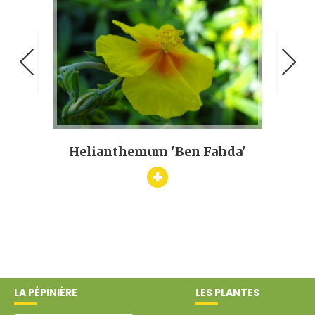
rison'
Helianthemum 'Ben Fahda'
Ara
+
LA PÉPINIÈRE
LES PLANTES