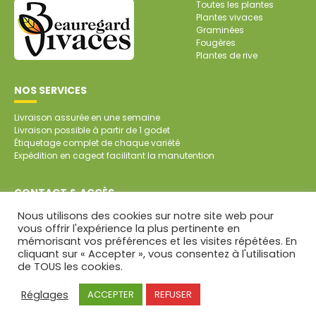
Toutes les plantes
Plantes vivaces
Graminées
Fougères
Plantes de rive
NOS SERVICES
Livraison assurée en une semaine
Livraison possible à partir de 1 godet
Étiquetage complet de chaque variété
Expédition en cageot facilitant la manutention
CONTACT & ACCÈS
Nous utilisons des cookies sur notre site web pour
SARL Pépinière de Beauregard
vous offrir l'expérience la plus pertinente en
Beauregard
mémorisant vos préférences et les visites répétées. En
79700 SAINT-AUBIN DE BAUBIGNÉ
cliquant sur « Accepter », vous consentez à l'utilisation
Tél. : 05 49 81 45 64
de TOUS les cookies.
CONTACT PAR MAIL
Mentions légales
Réglages
ACCEPTER
REFUSER